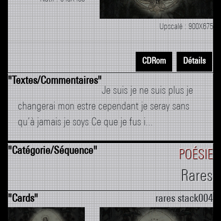
Upscalé : 900X675
CDRom
Détails
Je suis je ne suis plus je
changerai mon estre cependant je seray sans
qu’à jamais je soys Ce que je fus i...
POÉSIE
Rares
rares stack004