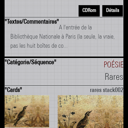
CDRom
Détails
A l'entrée de la
Bibliothèque Nationale à Paris (la seule, la vraie,
pas les huit boîtes de co...
POÉSIE
Rares
rares stack002