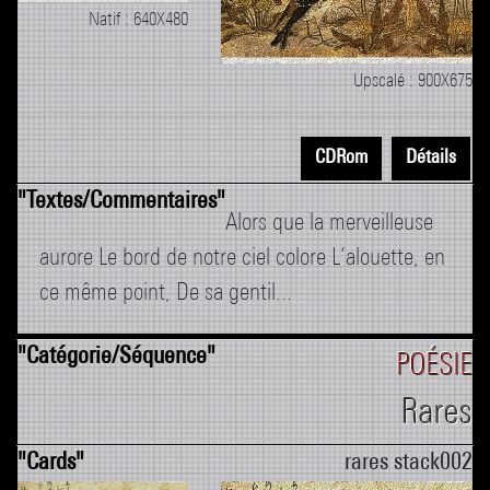
Natif : 640X480
Upscalé : 900X675
CDRom
Détails
Alors que la merveilleuse
aurore Le bord de notre ciel colore L’alouette, en
ce même point, De sa gentil...
POÉSIE
Rares
rares stack002