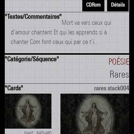
CDRom
Détails
Mort va vers ceux qui
d’amour chantent Et qui les apprends si à
chanter Com font ceux qui par ce t’i...
POÉSIE
Rares
rares stack004
Natif : 640X480