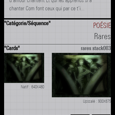
d’amour chantent Et qui les apprends si à
chanter Com font ceux qui par ce t’i...
POÉSIE
Rares
rares stack003
Natif : 640X480
Upscalé : 900X675