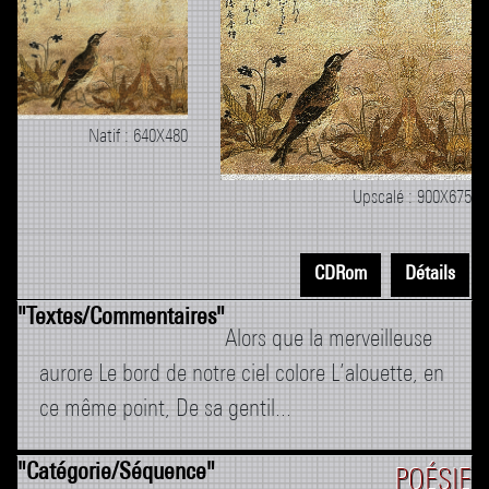
Natif : 640X480
Upscalé : 900X675
CDRom
Détails
Alors que la merveilleuse
aurore Le bord de notre ciel colore L’alouette, en
ce même point, De sa gentil...
POÉSIE