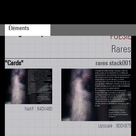
Catégories
Éléments
POÉSIE
Rares
rares stack001
Natif : 640X480
Upscalé : 900X675