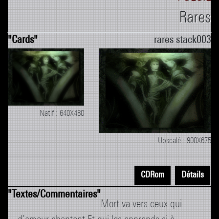
Rares
rares stack003
Natif : 640X480
Upscalé : 900X675
CDRom
Détails
Mort va vers ceux qui