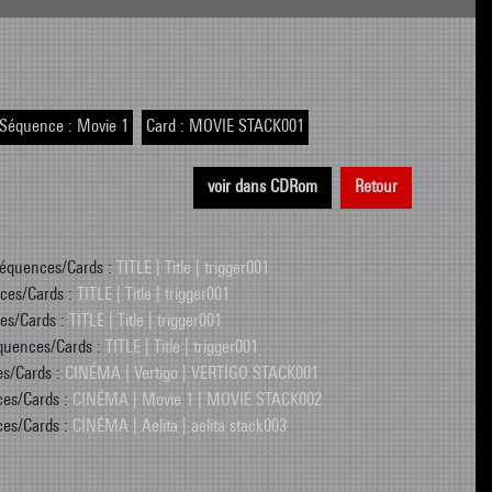
Séquence :
Movie 1
Card :
MOVIE STACK001
voir dans CDRom
Retour
Séquences/Cards :
TITLE | Title | trigger001
ces/Cards :
TITLE | Title | trigger001
es/Cards :
TITLE | Title | trigger001
quences/Cards :
TITLE | Title | trigger001
es/Cards :
CINÉMA | Vertigo | VERTIGO STACK001
ces/Cards :
CINÉMA | Movie 1 | MOVIE STACK002
ces/Cards :
CINÉMA | Aelita | aelita stack003