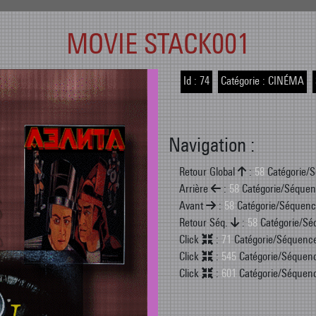
MOVIE STACK001
Id :
74
Catégorie :
CINÉMA
Navigation :
Retour Global
:
58
Catégorie/
Arrière
:
58
Catégorie/Séquen
Avant
:
58
Catégorie/Séquenc
Retour Séq.
:
58
Catégorie/Sé
Click
:
71
Catégorie/Séquenc
Click
:
545
Catégorie/Séquen
Click
:
601
Catégorie/Séquen