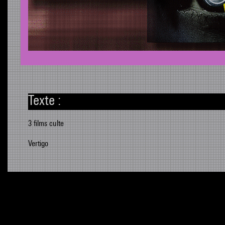
Texte :
3 films culte
Vertigo