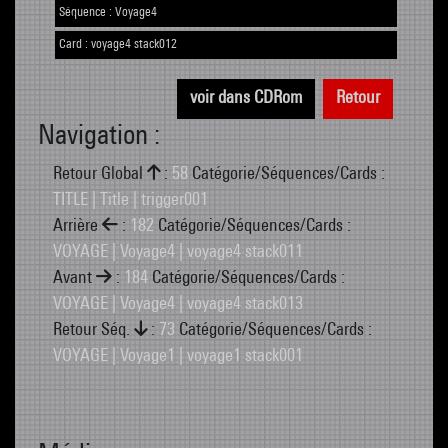
Séquence :
Voyage4
Card :
voyage4 stack012
voir dans CDRom
Retour
Navigation :
Retour Global
:
58
Catégorie/Séquences/Cards :
TITLE | Title | trigger001
Arrière
:
182
Catégorie/Séquences/Cards :
VOYAGE | Voyage4 | voyage4 stack011
Avant
:
184
Catégorie/Séquences/Cards :
VOYAGE | Voyage4 | voyage4 stack013
Retour Séq.
:
73
Catégorie/Séquences/Cards :
VOYAGE | Voyage1 | voyage1 stack001